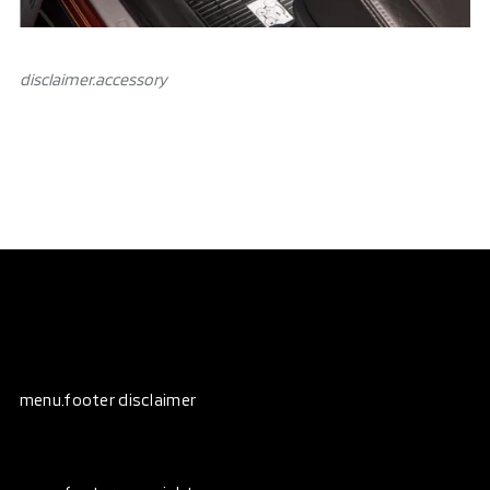
disclaimer.аccessory
menu.footer disclaimer